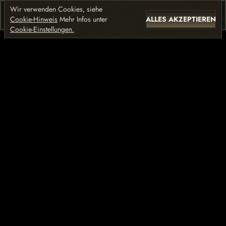
Wir verwenden Cookies, siehe
Cookie-Hinweis
Mehr Infos unter
ALLES AKZEPTIEREN
Cookie-Einstellungen.