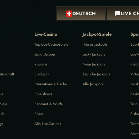
DEUTSCH
LIVE C
o
Live-Casino
Jackpot-Spiele
Spo
Top-Live-Casinospiele
Heisse jackpots
Sport
Gold Saloon
Lucky Jackpots
Live-
Roulette
Neue Jackpots
Pferd
terschaft
Blackjack
Tägliche Jackpots
Virtu
Internationale Tische
Alle Jackpots
Fussb
ele
Spielshows
Baske
piele
Baccarat & Würfel
Tenni
ufe
Poker
Eisho
ys
Alle Live-Casinos
Tisch
Ameri