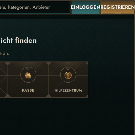
ele, Kategorien, Anbieter
EINLOGGEN
REGISTRIEREN
icht finden
e an.
KASSE
HILFEZENTRUM