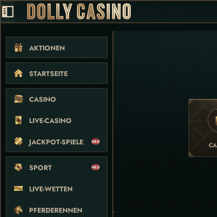
AKTIONEN
STARTSEITE
CASINO
LIVE-CASINO
JACKPOT-SPIELE
NEU
CA
SPORT
NEU
LIVE-WETTEN
PFERDERENNEN