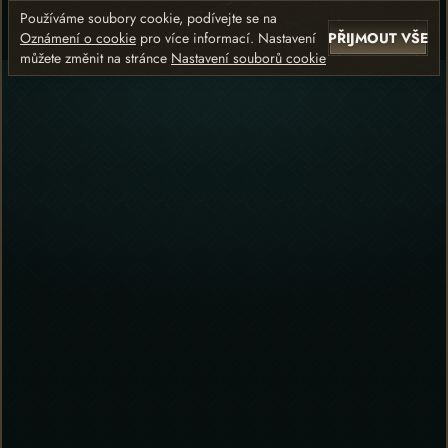
Používáme soubory cookie, podívejte se na
Oznámení o cookie
pro více informací. Nastavení
PŘIJMOUT VŠE
můžete změnit na stránce
Nastavení souborů cookie