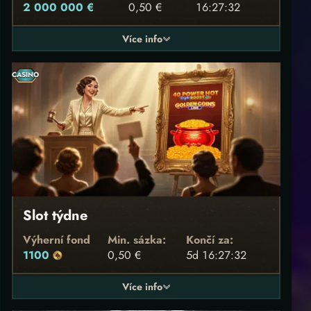
2 000 000 €
0,50 €
16:27:32
Více info
CASINO
Slot týdne
Výherní fond
Min. sázka:
Končí za:
1100
0,50 €
5d 16:27:32
Více info