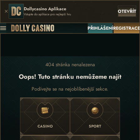
Dollycasino Aplikace
OTEVŘÍT
Vstupte do aplikace pro nejlepší hru
PŘIHLÁŠENÍ
REGISTRACE
404 stránka nenalezena
Oops! Tuto stránku nemůžeme najít
Podívejte se na nejoblíbenější sekce.
CASINO
SPORT