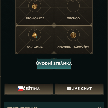
PROMOAKCE
OBCHOD
POKLADNA
CENTRUM NÁPOVĚDY
ÚVODNÍ STRÁNKA
ČEŠTINA
LIVE CHAT