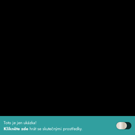
Toto je jen ukázka!
Klikněte zde
hrát se skutečnými prostředky.