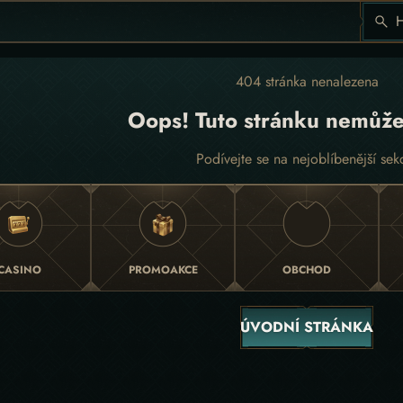
H
404 stránka nenalezena
Oops! Tuto stránku nemůže
Podívejte se na nejoblíbenější sek
CASINO
PROMOAKCE
OBCHOD
ÚVODNÍ STRÁNKA