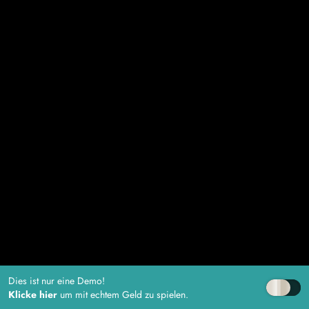
Dies ist nur eine Demo!
Klicke hier
um mit echtem Geld zu spielen.