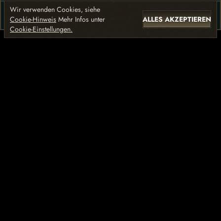
Wir verwenden Cookies, siehe
Cookie-Hinweis
Mehr Infos unter
ALLES AKZEPTIEREN
Cookie-Einstellungen.