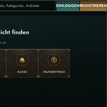
ele, Kategorien, Anbieter
EINLOGGEN
REGISTRIEREN
icht finden
e an.
KASSE
HILFEZENTRUM