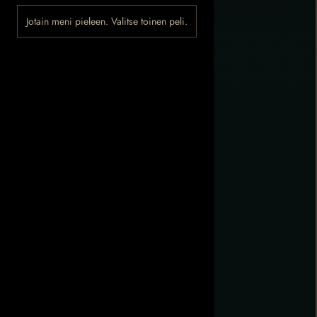
Jotain meni pieleen. Valitse toinen peli.