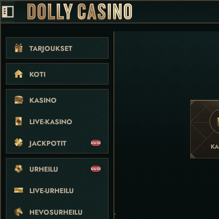
TARJOUKSET
KOTI
KASINO
LIVE-KASINO
JACKPOTIT
UUSI
KA
URHEILU
UUSI
LIVE-URHEILU
HEVOSURHEILU