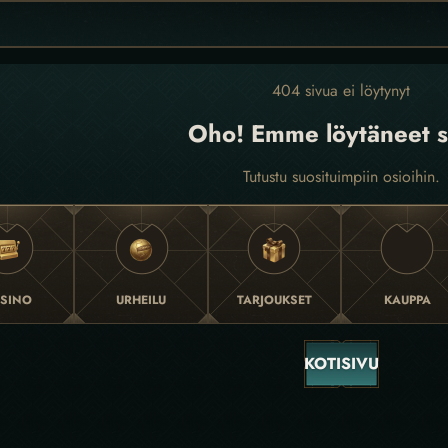
404 sivua ei löytynyt
Oho! Emme löytäneet s
Tutustu suosituimpiin osioihin.
SINO
URHEILU
TARJOUKSET
KAUPPA
KOTISIVU