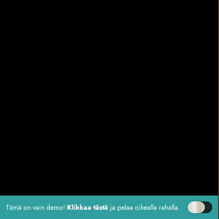
Tämä on vain demo!
Klikkaa tästä
ja pelaa oikealla rahalla.