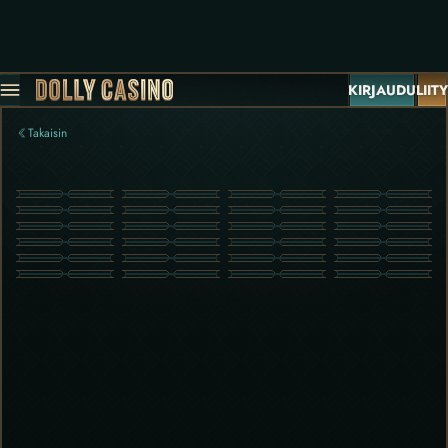
KASINO
LIVE-KASINO
KIRJAUDU
LIITY
Takaisin