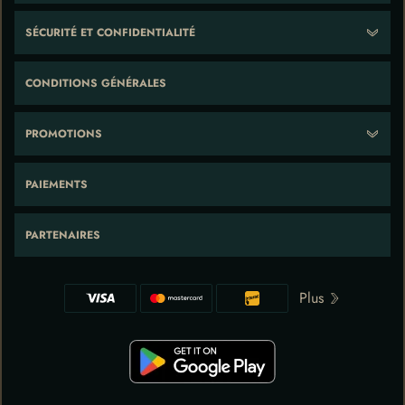
SÉCURITÉ ET CONFIDENTIALITÉ
CONDITIONS GÉNÉRALES
PROMOTIONS
PAIEMENTS
PARTENAIRES
Plus