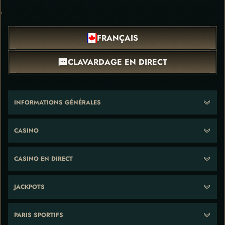
FRANÇAIS
CLAVARDAGE EN DIRECT
INFORMATIONS GÉNÉRALES
CASINO
CASINO EN DIRECT
JACKPOTS
PARIS SPORTIFS