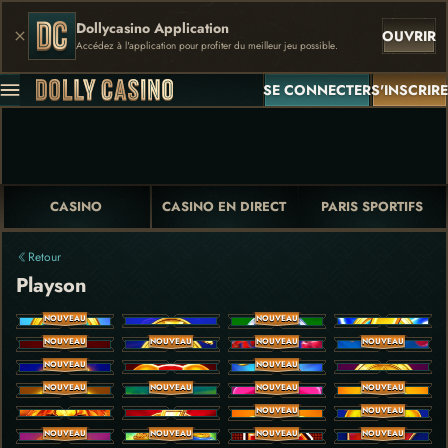
Dollycasino Application
OUVRIR
Accédez à l'application pour profiter du meilleur jeu possible.
SE CONNECTER
S'INSCRIRE
CASINO
CASINO EN DIRECT
PARIS SPORTIFS
Retour
Playson
NOUVEAU
NOUVEAU
NOUVEAU
NOUVEAU
NOUVEAU
NOUVEAU
NOUVEAU
NOUVEAU
NOUVEAU
NOUVEAU
NOUVEAU
NOUVEAU
NOUVEAU
NOUVEAU
NOUVEAU
NOUVEAU
NOUVEAU
NOUVEAU