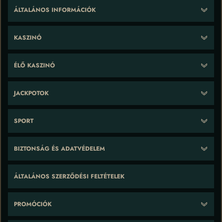
ÁLTALÁNOS INFORMÁCIÓK
KASZINÓ
ÉLŐ KASZINÓ
JACKPOTOK
SPORT
BIZTONSÁG ÉS ADATVÉDELEM
ÁLTALÁNOS SZERZŐDÉSI FELTÉTELEK
PROMÓCIÓK