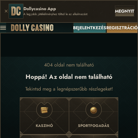
Dollycasino App
MEGNYIT
A legjobb játékélményhez töltsd le az alkalmazást.
BEJELENTKEZÉS
REGISZTRÁCIÓ
404 oldal nem található
Hoppá! Az oldal nem található
Tekintsd meg a legnépszerűbb részlegeket!
KASZINÓ
SPORTFOGADÁS