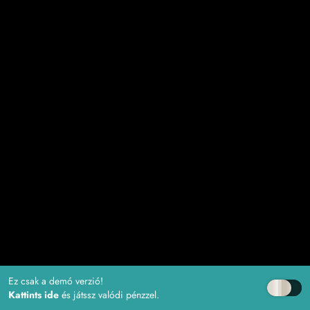
Ez csak a demó verzió!
Kattints ide
és játssz valódi pénzzel.