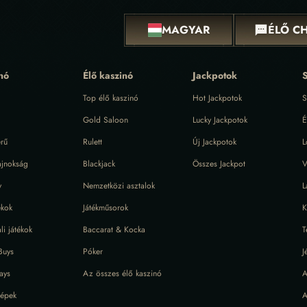
MAGYAR
ÉLŐ C
nó
Élő kaszinó
Jackpotok
Top élő kaszinó
Hot Jackpotok
S
Gold Saloon
Lucky Jackpotok
É
rű
Rulett
Új Jackpotok
L
ajnokság
Blackjack
Összes Jackpot
V
v
Nemzetközi asztalok
L
ékok
Játékműsorok
K
i játékok
Baccarat & Kocka
T
Buys
Póker
J
ays
Az összes élő kaszinó
A
épek
A