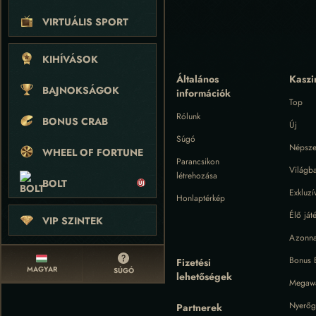
VIRTUÁLIS SPORT
KIHÍVÁSOK
Általános
Kaszi
BAJNOKSÁGOK
információk
Top
Rólunk
BONUS CRAB
Új
Súgó
Népsze
WHEEL OF FORTUNE
Parancsikon
Világb
létrehozása
BOLT
ÚJ
Exkluzí
Honlaptérkép
Élő ját
VIP SZINTEK
Azonnal
Bonus 
Fizetési
MAGYAR
SÚGÓ
lehetőségek
Megaw
Nyerőg
Partnerek