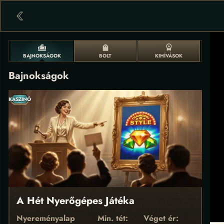
BAJNOKSÁGOK
BOLT
KIHÍVÁSOK
Bajnokságok
KASZINÓ
A Hét Nyerőgépes Játéka
Nyereményalap
Min. tét:
Véget ér: