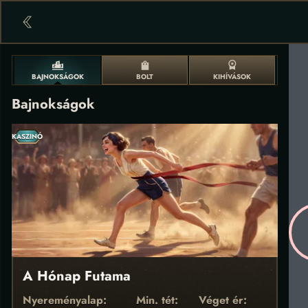
BAJNOKSÁGOK
BOLT
KIHÍVÁSOK
Bajnokságok
KASZINÓ
A Hónap Futama
Nyereményalap:
Min. tét:
Véget ér: