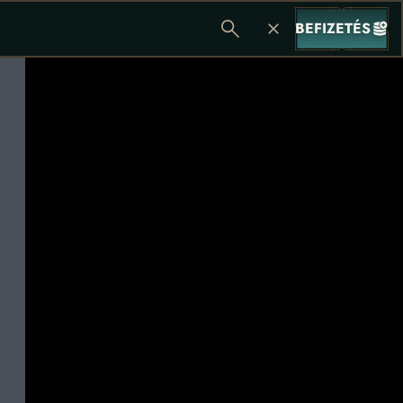
BEFIZETÉS