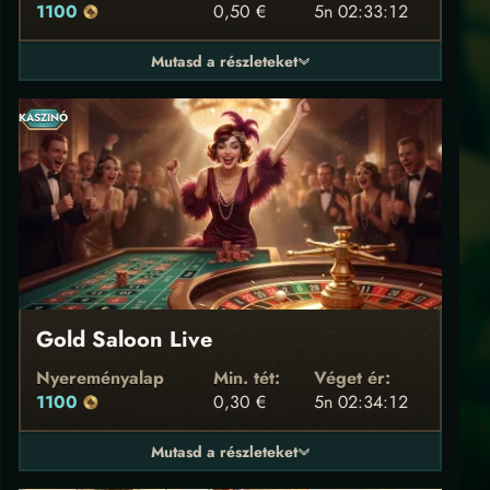
1100
0,50 €
5n 02:33:12
Mutasd a részleteket
KASZINÓ
Gold Saloon Live
Nyereményalap
Min. tét:
Véget ér:
1100
0,30 €
5n 02:34:12
Mutasd a részleteket