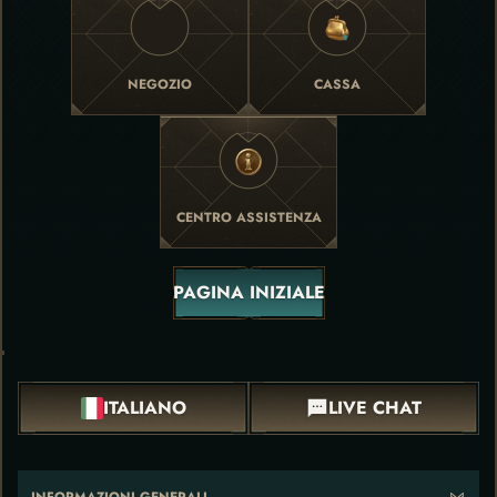
NEGOZIO
CASSA
CENTRO ASSISTENZA
PAGINA INIZIALE
ITALIANO
LIVE CHAT