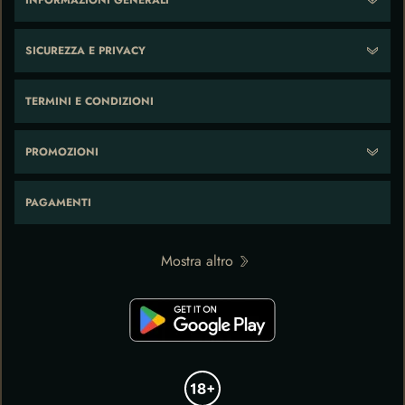
INFORMAZIONI GENERALI
SICUREZZA E PRIVACY
TERMINI E CONDIZIONI
PROMOZIONI
PAGAMENTI
Mostra altro