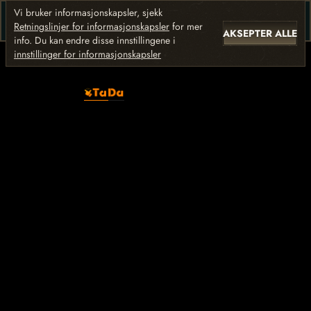
Vi bruker informasjonskapsler, sjekk
Retningslinjer for informasjonskapsler
for mer
AKSEPTER ALLE
info. Du kan endre disse innstillingene i
innstillinger for informasjonskapsler