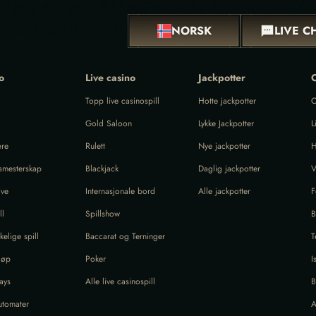
NORSK
LIVE C
o
Live casino
Jackpotter
Topp live casinospill
Hotte jackpotter
O
Gold Saloon
Lykke Jackpotter
L
re
Rulett
Nye jackpotter
H
smesterskap
Blackjack
Daglig jackpotter
V
ive
Internasjonale bord
Alle jackpotter
F
ll
Spillshow
B
kelige spill
Baccarat og Terninger
T
jøp
Poker
I
ays
Alle live casinospill
B
utomater
A