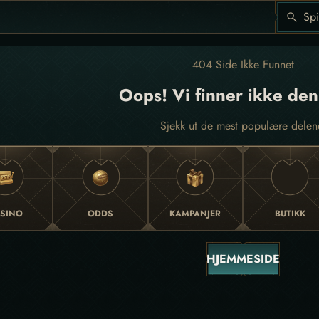
Spi
404 Side Ikke Funnet
Oops! Vi finner ikke den
Sjekk ut de mest populære delen
SINO
ODDS
KAMPANJER
BUTIKK
HJEMMESIDE