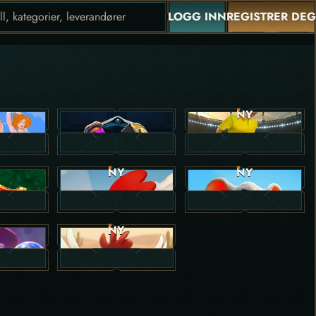
ll, kategorier, leverandører
LOGG INN
REGISTRER DEG
NY
NY
NY
NY