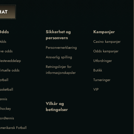
HAT
Odds
Sikkerhet og
Kampanjer
personvern
dds
Casino kampanjer
Personvernerklæring
ive odds
Odds kampanjer
Ansvarlig spilling
esteveddeløp
Utfordringer
Retningslinjer for
irtuelle odds
Butikk
informasjonskapsler
otball
Turneringer
asketball
VIP
ennis
Vilkår og
shockey
betingelser
ordtennis
merikansk Fotball