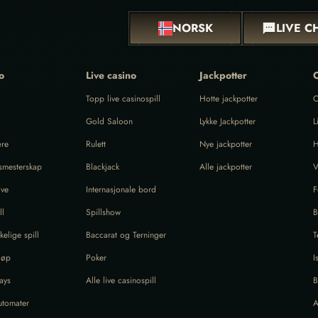
NORSK
LIVE C
o
Live casino
Jackpotter
Topp live casinospill
Hotte jackpotter
O
Gold Saloon
Lykke Jackpotter
L
re
Rulett
Nye jackpotter
H
smesterskap
Blackjack
Alle jackpotter
V
ive
Internasjonale bord
F
ll
Spillshow
B
kelige spill
Baccarat og Terninger
T
jøp
Poker
I
ays
Alle live casinospill
B
utomater
A