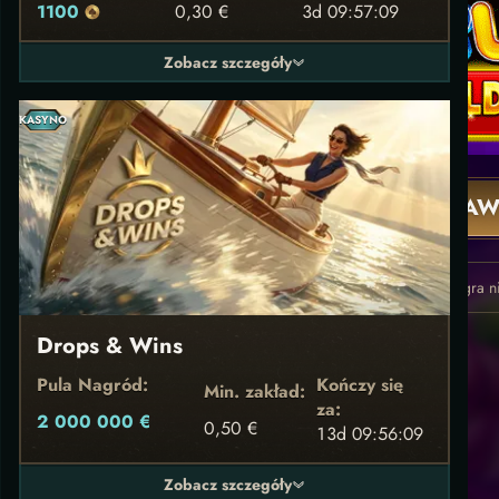
1100
0,30 €
3d 09:57:09
Zobacz szczegóły
KASYNO
GRAJ ZA PRAW
Niestety, ta gra 
Drops & Wins
Pula Nagród:
Kończy się
Min. zakład:
za:
2 000 000 €
0,50 €
13d 09:56:09
Zobacz szczegóły