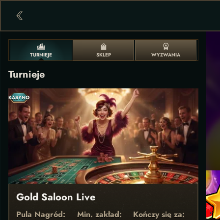
TURNIEJE
SKLEP
WYZWANIA
Turnieje
KASYNO
Gold Saloon Live
Pula Nagród:
Min. zakład:
Kończy się za: