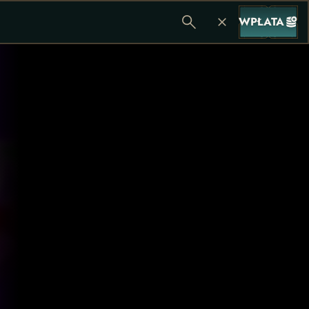
WPŁATA