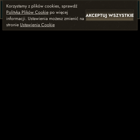
Korzystamy z plików cookies, sprawdź
Polityka Plików Cookie
po więcej
AKCEPTUJ WSZYSTKIE
informacji. Ustawienia możesz zmienić na
stronie
Ustawienia Cookie