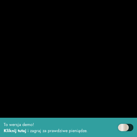
To wersja demo!
Kliknij tutaj
i zagraj za prawdziwe pieniądze.