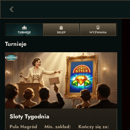
TURNIEJE
SKLEP
WYZWANIA
Turnieje
KASYNO
Sloty Tygodnia
Pula Nagród
Min. zakład:
Kończy się za: