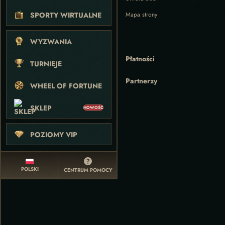
SPORTY WIRTUALNE
Mapa strony
WYZWANIA
Płatności
TURNIEJE
Partnerzy
WHEEL OF FORTUNE
SKLEP
NOWOŚĆ
POZIOMY VIP
POLSKI
CENTRUM POMOCY