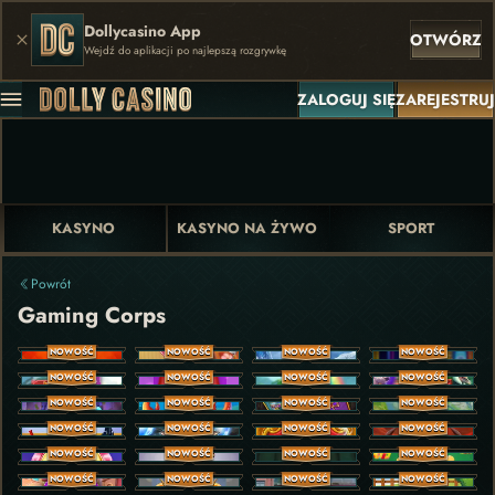
Dollycasino App
OTWÓRZ
Wejdź do aplikacji po najlepszą rozgrywkę
ZALOGUJ SIĘ
ZAREJESTRUJ
KASYNO
KASYNO NA ŻYWO
SPORT
Powrót
Gaming Corps
NOWOŚĆ
NOWOŚĆ
NOWOŚĆ
NOWOŚĆ
NOWOŚĆ
NOWOŚĆ
NOWOŚĆ
NOWOŚĆ
NOWOŚĆ
NOWOŚĆ
NOWOŚĆ
NOWOŚĆ
NOWOŚĆ
NOWOŚĆ
NOWOŚĆ
NOWOŚĆ
NOWOŚĆ
NOWOŚĆ
NOWOŚĆ
NOWOŚĆ
NOWOŚĆ
NOWOŚĆ
NOWOŚĆ
NOWOŚĆ