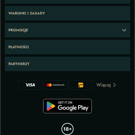
WARUNKI I ZASADY
PROMOCJE
PŁATNOŚCI
PARTNERZY
Więcej