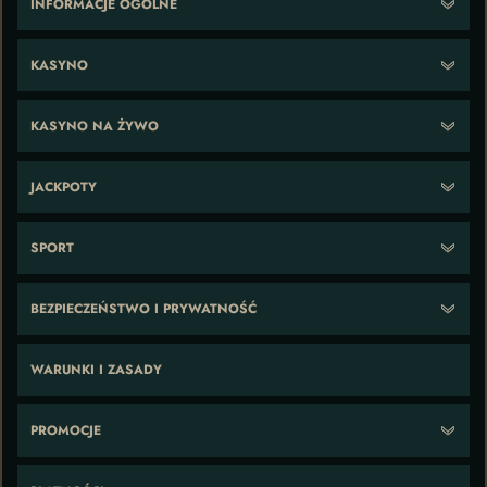
INFORMACJE OGÓLNE
KASYNO
KASYNO NA ŻYWO
JACKPOTY
SPORT
BEZPIECZEŃSTWO I PRYWATNOŚĆ
WARUNKI I ZASADY
PROMOCJE