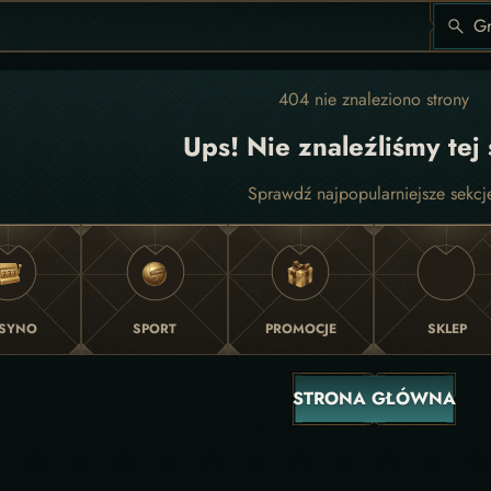
Gr
404 nie znaleziono strony
Ups! Nie znaleźliśmy tej 
Sprawdź najpopularniejsze sekcj
SYNO
SPORT
PROMOCJE
SKLEP
STRONA GŁÓWNA