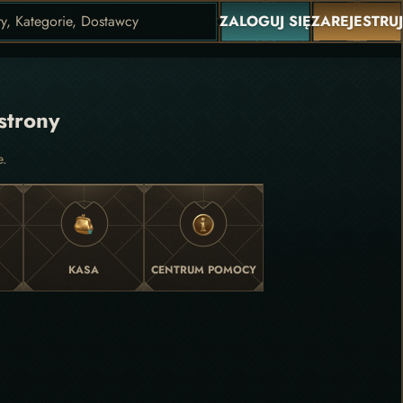
y, Kategorie, Dostawcy
ZALOGUJ SIĘ
ZAREJESTRUJ
strony
e.
KASA
CENTRUM POMOCY