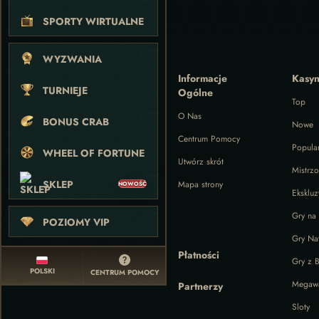
SPORTY WIRTUALNE
WYZWANIA
Informacje
Kasy
TURNIEJE
Ogólne
Top
O Nas
BONUS CRAB
Nowe
Centrum Pomocy
Popula
WHEEL OF FORTUNE
Utwórz skrót
Mistrzo
SKLEP
Mapa strony
NOWOŚĆ
Eksklu
Gry na
POZIOMY VIP
Gry Na
Płatności
Gry z 
POLSKI
CENTRUM POMOCY
Megaw
Partnerzy
Sloty