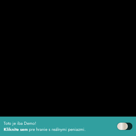
Toto je iba Demo!
Kliknite sem
pre hranie s reálnymi peniazmi.