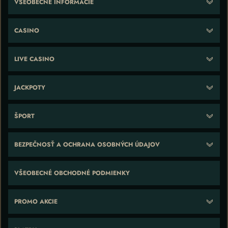
VŠEOBECNÉ INFORMÁCIE
CASINO
LIVE CASINO
JACKPOTY
ŠPORT
BEZPEČNOSŤ A OCHRANA OSOBNÝCH ÚDAJOV
VŠEOBECNÉ OBCHODNÉ PODMIENKY
PROMO AKCIE