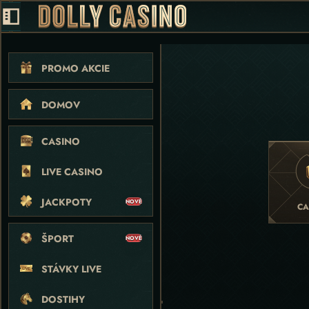
PROMO AKCIE
DOMOV
CASINO
LIVE CASINO
JACKPOTY
NOVÉ
CA
ŠPORT
NOVÉ
STÁVKY LIVE
DOSTIHY