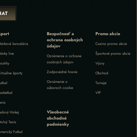
HAT
Šport
Bezpečnosť a
Promo akcie
ochrana osobných
távková kancelária
Casino promo akcie
údajov
távky live
Športové promo akcie
Oznámenie o ochrane
osobných údajov
ostihy
Výzvy
Zodpovedné hranie
irtuálne športy
Obchod
Oznámenie o
utbal
Turnaje
súboroch cookie
asketbal
VIP
enis
Všeobecné
adový Hokej
obchodné
tolný Tenis
podmienky
merický Futbal