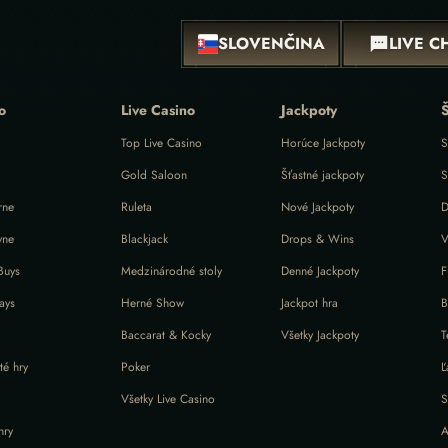
SLOVENČINA
LIVE C
o
Live Casino
Jackpoty
Top Live Casino
Horúce Jackpoty
S
Gold Saloon
Šťastné jackpoty
S
rne
Ruleta
Nové Jackpoty
D
vne
Blackjack
Drops & Wins
V
Buys
Medzinárodné stoly
Denné Jackpoty
F
ays
Herné Show
Jackpot hra
B
Baccarat & Kocky
Všetky Jackpoty
T
té hry
Poker
Ľ
Všetky Live Casino
S
hry
A