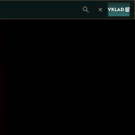
VKLAD