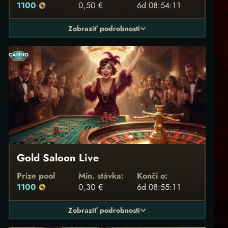
1100
0,50 €
6d 08:54:11
Zobraziť podrobnosti
CASINO
Gold Saloon Live
Prize pool
Min. stávka:
Končí o:
1100
0,30 €
6d 08:55:11
Zobraziť podrobnosti