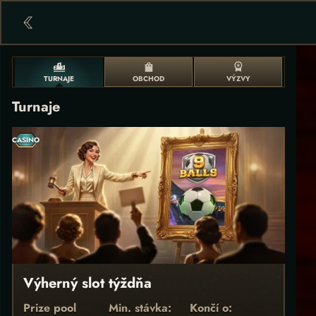
TURNAJE
OBCHOD
VÝZVY
Turnaje
CASINO
Výherný slot týždňa
Prize pool
Min. stávka:
Končí o: