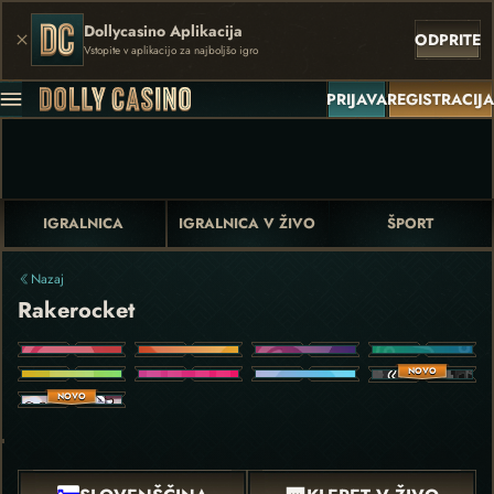
Dollycasino Aplikacija
ODPRITE
Vstopite v aplikacijo za najboljšo igro
PRIJAVA
REGISTRACIJA
IGRALNICA
IGRALNICA V ŽIVO
ŠPORT
Nazaj
Rakerocket
NOVO
NOVO