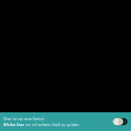
Dies ist nur eine Demo!
Klicke hier
um mit echtem Geld zu spielen.