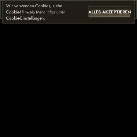
Wir verwenden Cookies, siehe
Cookie-Hinweis
Mehr Infos unter
ALLES AKZEPTIEREN
Cookie-Einstellungen.