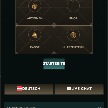
AKTIONEN
SHOP
KASSE
HILFEZENTRUM
STARTSEITE
DEUTSCH
LIVE CHAT