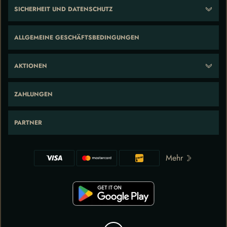
SICHERHEIT UND DATENSCHUTZ
ALLGEMEINE GESCHÄFTSBEDINGUNGEN
AKTIONEN
ZAHLUNGEN
PARTNER
Mehr