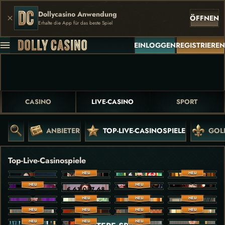
Dollycasino Anwendung
ÖFFNEN
Erhalte die App für das beste Spiel
EINLOGGEN
REGISTRIEREN
CASINO
LIVE-CASINO
SPORT
ANBIETER
TOP-LIVE-CASINOSPIELE
GOL
Top-Live-Casinospiele
NEU
NEU
NEU
NEU
€ 61.087,68
NEU
NEU
NEU
NEU
NEU
NEU
NEU
NEU
NEU
NEU