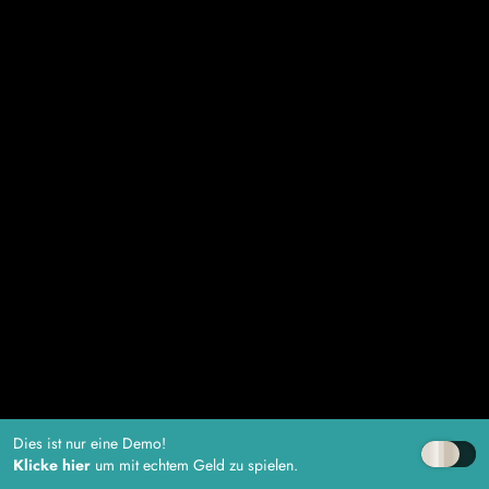
Dies ist nur eine Demo!
Klicke hier
um mit echtem Geld zu spielen.