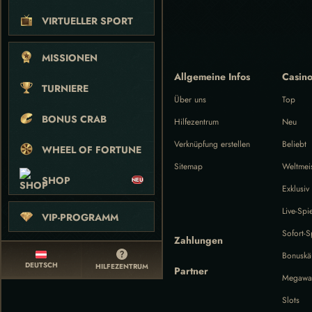
VIRTUELLER SPORT
MISSIONEN
Allgemeine Infos
Casin
TURNIERE
Über uns
Top
BONUS CRAB
Hilfezentrum
Neu
Verknüpfung erstellen
Beliebt
WHEEL OF FORTUNE
Sitemap
Weltmeis
SHOP
NEU
Exklusiv
Live-Spi
VIP-PROGRAMM
Sofort-S
Zahlungen
Bonuskä
DEUTSCH
HILFEZENTRUM
Partner
Megawa
Slots