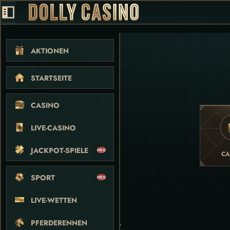
AKTIONEN
STARTSEITE
CASINO
LIVE-CASINO
JACKPOT-SPIELE
NEU
CA
SPORT
NEU
LIVE-WETTEN
PFERDERENNEN