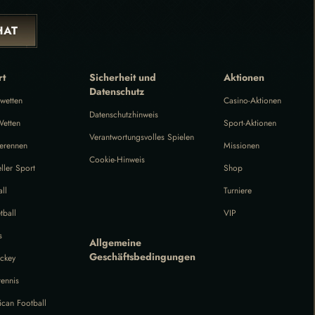
HAT
rt
Sicherheit und
Aktionen
Datenschutz
wetten
Casino-Aktionen
Datenschutzhinweis
Wetten
Sport-Aktionen
Verantwortungsvolles Spielen
erennen
Missionen
Cookie-Hinweis
eller Sport
Shop
ll
Turniere
tball
VIP
s
Allgemeine
Geschäftsbedingungen
ckey
tennis
can Football