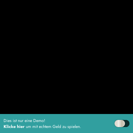
Dies ist nur eine Demo!
Klicke hier
um mit echtem Geld zu spielen.