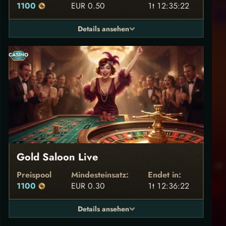
1100
EUR 0.50
1t 12:35:22
Details ansehen
CASINO
Gold Saloon Live
Preispool
Mindesteinsatz:
Endet in:
1100
EUR 0.30
1t 12:36:22
Details ansehen