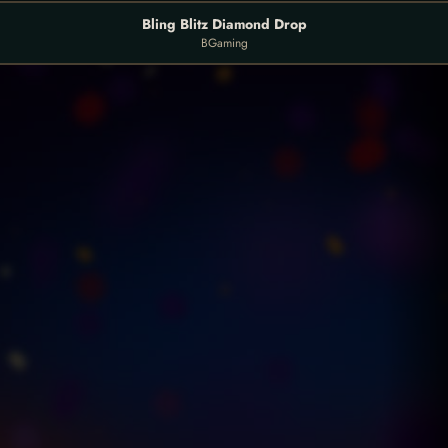
Bling Blitz Diamond Drop
BGaming