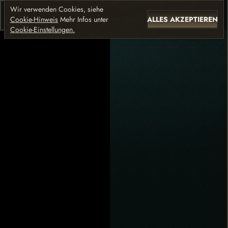
Wir verwenden Cookies, siehe
Cookie-Hinweis
Mehr Infos unter
ALLES AKZEPTIEREN
Cookie-Einstellungen.