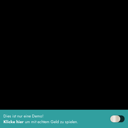
Dies ist nur eine Demo!
Klicke hier
um mit echtem Geld zu spielen.