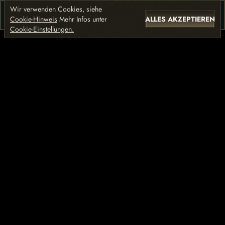
Wir verwenden Cookies, siehe
Cookie-Hinweis
Mehr Infos unter
ALLES AKZEPTIEREN
Cookie-Einstellungen.