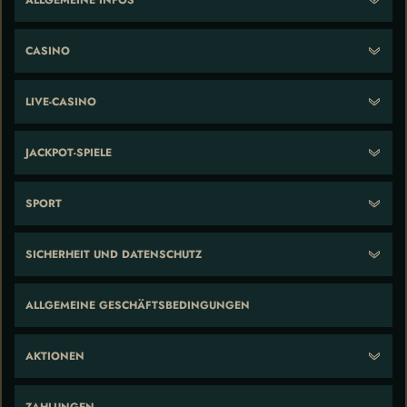
ALLGEMEINE INFOS
CASINO
LIVE-CASINO
JACKPOT-SPIELE
SPORT
SICHERHEIT UND DATENSCHUTZ
ALLGEMEINE GESCHÄFTSBEDINGUNGEN
AKTIONEN