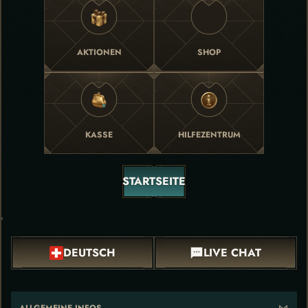
AKTIONEN
SHOP
KASSE
HILFEZENTRUM
STARTSEITE
DEUTSCH
LIVE CHAT