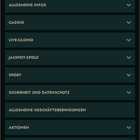
ALLGEMEINE INFOS
CASINO
LIVE-CASINO
JACKPOT-SPIELE
SPORT
SICHERHEIT UND DATENSCHUTZ
ALLGEMEINE GESCHÄFTSBEDINGUNGEN
AKTIONEN