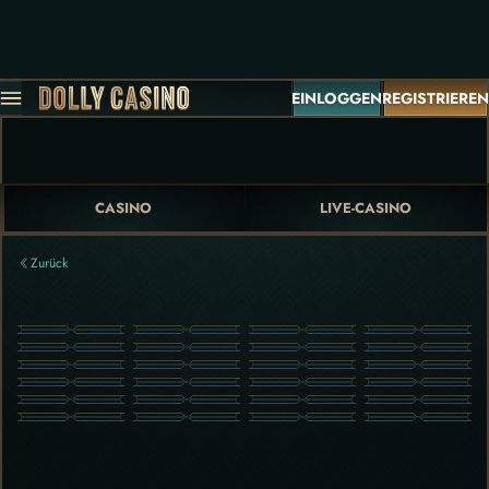
EINLOGGEN
REGISTRIEREN
CASINO
LIVE-CASINO
Zurück